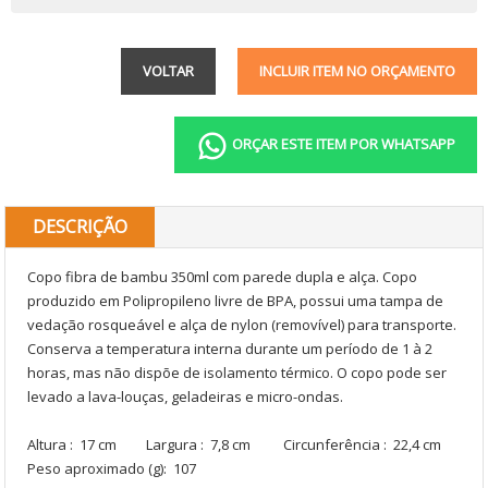
VOLTAR
INCLUIR ITEM NO ORÇAMENTO
ORÇAR ESTE ITEM POR WHATSAPP
DESCRIÇÃO
Copo fibra de bambu 350ml com parede dupla e alça. Copo
produzido em Polipropileno livre de BPA, possui uma tampa de
vedação rosqueável e alça de nylon (removível) para transporte.
Conserva a temperatura interna durante um período de 1 à 2
horas, mas não dispõe de isolamento térmico. O copo pode ser
levado a lava-louças, geladeiras e micro-ondas.
Altura : 17 cm Largura : 7,8 cm Circunferência : 22,4 cm
Peso aproximado (g): 107