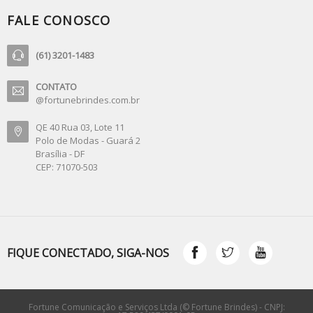
FALE CONOSCO
(61) 3201-1483
CONTATO
@fortunebrindes.com.br
QE 40 Rua 03, Lote 11
Polo de Modas - Guará 2
Brasília - DF
CEP: 71070-503
FIQUE CONECTADO, SIGA-NOS
Fortune Comunicação e Serviços Ltda (© Fortune Brindes) - CNPJ: