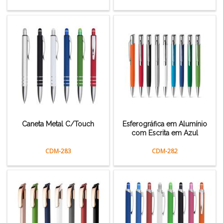
Caneta Metal C/Touch
Esferográfica em Alumínio
com Escrita em Azul
CDM-283
CDM-282