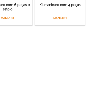
cure com 6 peças e
Kit manicure com 4 peças
estojo
MANI-104
MANI-103