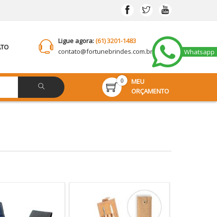
Ligue agora:
(61) 3201-1483
ATO
contato@
fortunebrindes.com.br
Whatsapp
MEU
0
ORÇAMENTO