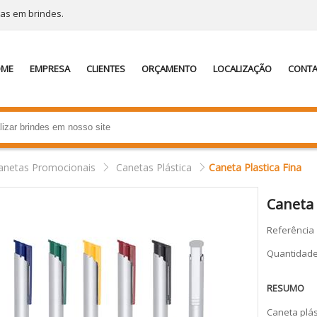
tas em brindes.
OME
EMPRESA
CLIENTES
ORÇAMENTO
LOCALIZAÇÃO
CONT
anetas Promocionais
Canetas Plástica
Caneta Plastica Fina
Caneta 
Referência
Quantidad
RESUMO
Caneta plás