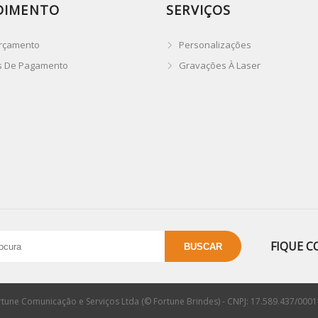
DIMENTO
SERVIÇOS
rçamento
Personalizações
s De Pagamento
Gravações À Laser
FIQUE C
rtune Comunicação e Serviços Ltda (© Fortune Brindes) - CNPJ: 17.589.437/0001