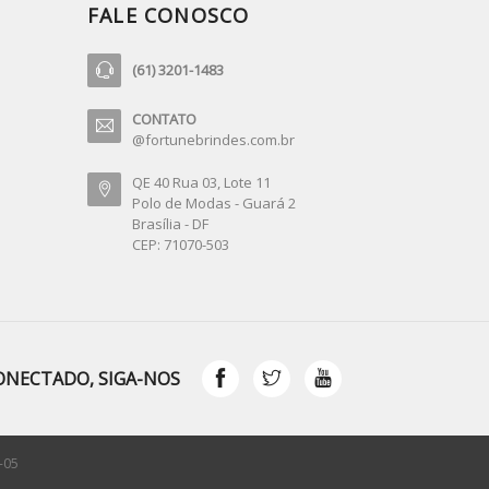
FALE CONOSCO
(61) 3201-1483
CONTATO
@fortunebrindes.com.br
QE 40 Rua 03, Lote 11
Polo de Modas - Guará 2
Brasília - DF
CEP: 71070-503
ONECTADO, SIGA-NOS
-05