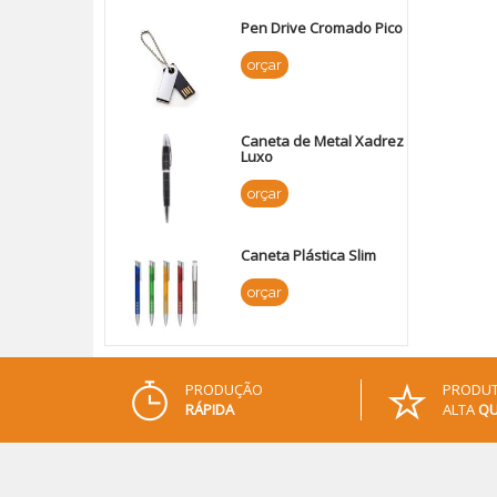
Pen Drive Cromado Pico
orçar
Caneta de Metal Xadrez
Luxo
orçar
Caneta Plástica Slim
orçar
PRODUÇÃO
PRODUT
RÁPIDA
ALTA
QU