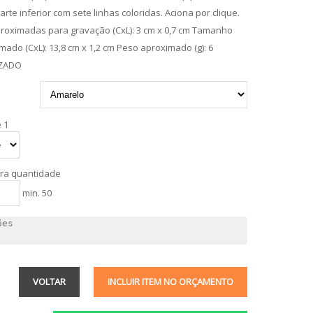
arte inferior com sete linhas coloridas. Aciona por clique.
roximadas para gravação (CxL): 3 cm x 0,7 cm Tamanho
imado (CxL): 13,8 cm x 1,2 cm Peso aproximado (g): 6
ZADO
 1
tra quantidade
min. 50
VOLTAR
INCLUIR ITEM NO ORÇAMENTO