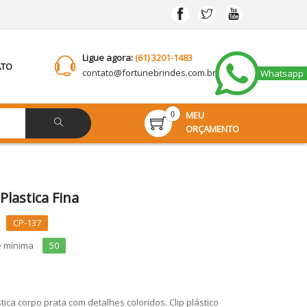
Ligue agora:
(61) 3201-1483
ATO
contato@
fortunebrindes.com.br
Whatsapp
MEU
0
ORÇAMENTO
Plastica Fina
CP-137
e mínima
50
tica corpo prata com detalhes coloridos. Clip plástico