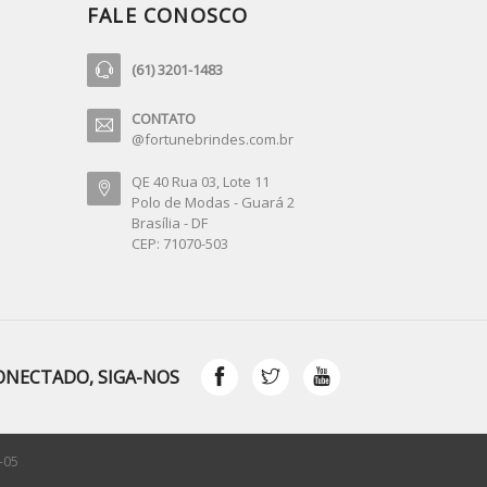
FALE CONOSCO
(61) 3201-1483
CONTATO
@fortunebrindes.com.br
QE 40 Rua 03, Lote 11
Polo de Modas - Guará 2
Brasília - DF
CEP: 71070-503
ONECTADO, SIGA-NOS
-05