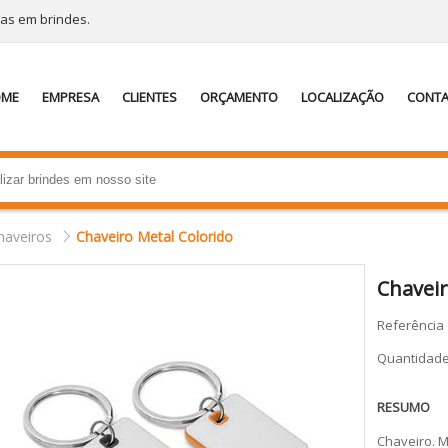
tas em brindes.
OME
EMPRESA
CLIENTES
ORÇAMENTO
LOCALIZAÇÃO
CONT
haveiros
Chaveiro Metal Colorido
Chaveir
Referência
Quantidad
RESUMO
Chaveiro. 