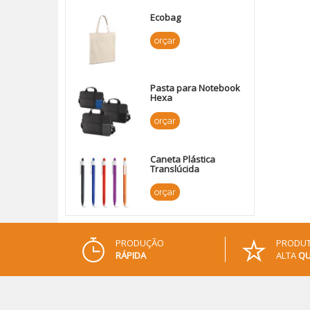
Ecobag
orçar
Pasta para Notebook
Hexa
orçar
Caneta Plástica
Translúcida
orçar
PRODUÇÃO
PRODUT
RÁPIDA
ALTA
QU