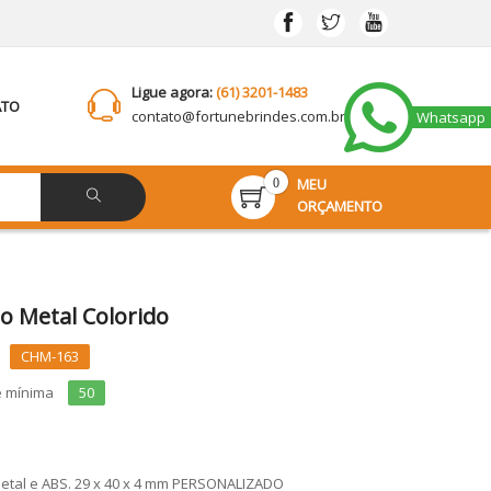
Ligue agora:
(61) 3201-1483
ATO
contato@
fortunebrindes.com.br
Whatsapp
MEU
0
ORÇAMENTO
o Metal Colorido
CHM-163
e mínima
50
Metal e ABS. 29 x 40 x 4 mm PERSONALIZADO