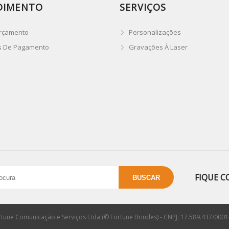
DIMENTO
SERVIÇOS
rçamento
Personalizações
s De Pagamento
Gravações À Laser
FIQUE C
rtune Comunicação e Serviços Ltda (© Fortune Brindes) - CNPJ: 17.589.437/0001