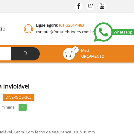
Ligue agora:
(61) 3201-1483
ATO
contato@
fortunebrindes.com.br
Whatsapp
MEU
0
ORÇAMENTO
a Inviolável
DIVERSOS-305
e mínima
1
violável. Cetim. Com fecho de segurança. 320 x 15 mm