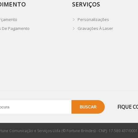
DIMENTO
SERVIÇOS
rçamento
Personalizações
s De Pagamento
Gravações À Laser
FIQUE C
rtune Comunicação e Serviços Ltda (© Fortune Brindes) - CNPJ: 17.589.437/0001