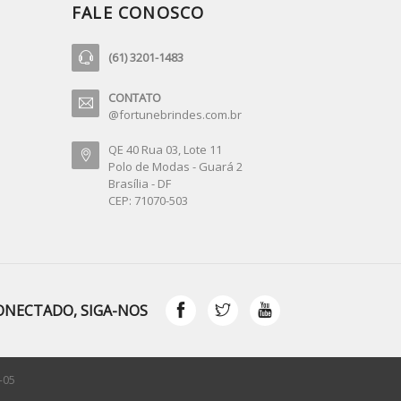
FALE CONOSCO
(61) 3201-1483
CONTATO
@fortunebrindes.com.br
QE 40 Rua 03, Lote 11
Polo de Modas - Guará 2
Brasília - DF
CEP: 71070-503
ONECTADO, SIGA-NOS
-05