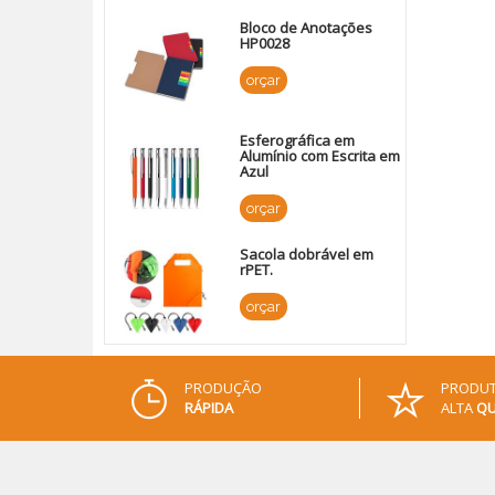
Bloco de Anotações
HP0028
orçar
Esferográfica em
Alumínio com Escrita em
Azul
orçar
Sacola dobrável em
rPET.
orçar
PRODUÇÃO
PRODUT
RÁPIDA
ALTA
QU