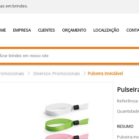
tas em brindes.
OME
EMPRESA
CLIENTES
ORÇAMENTO
LOCALIZAÇÃO
CONT
romocionais
Diversos Promocionais
Pulseira inviolável
Pulseir
Referência
Quantidad
RESUMO
Pulseira in