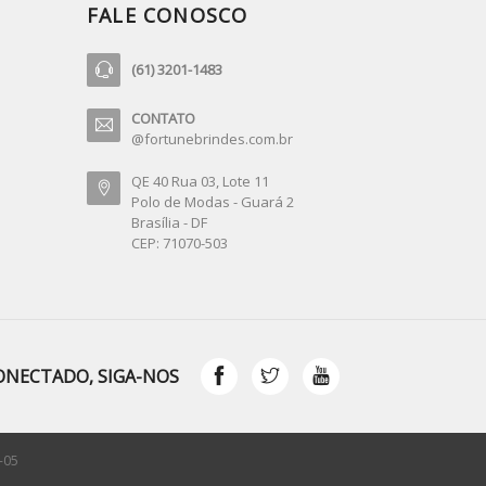
FALE CONOSCO
(61) 3201-1483
CONTATO
@fortunebrindes.com.br
QE 40 Rua 03, Lote 11
Polo de Modas - Guará 2
Brasília - DF
CEP: 71070-503
ONECTADO, SIGA-NOS
-05