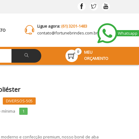
Ligue agora:
(61) 3201-1483
ATO
contato@
fortunebrindes.com.br
Whatsapp
MEU
0
ORÇAMENTO
liéster
DIVERSOS-505
e mínima
1
 moderno e confecção premium, nosso boné de aba