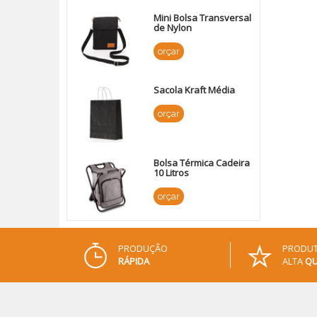
Mini Bolsa Transversal
de Nylon
orçar
Sacola Kraft Média
orçar
Bolsa Térmica Cadeira
10 Litros
orçar
PRODUÇÃO
PRODUT
RÁPIDA
ALTA
QU