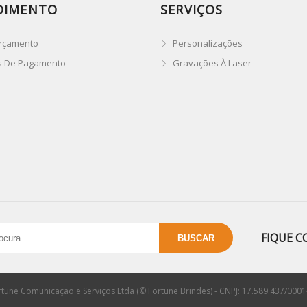
DIMENTO
SERVIÇOS
rçamento
Personalizações
s De Pagamento
Gravações À Laser
FIQUE C
rtune Comunicação e Serviços Ltda (© Fortune Brindes) - CNPJ: 17.589.437/0001