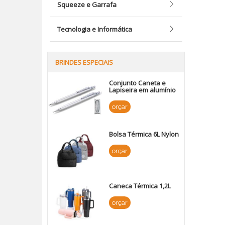
Squeeze e Garrafa
Tecnologia e Informática
BRINDES ESPECIAIS
Conjunto Caneta e
Lapiseira em alumínio
orçar
Bolsa Térmica 6L Nylon
orçar
Caneca Térmica 1,2L
orçar