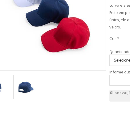
curva é a e
Feito em po
único, ele 
velcro.
Cor *
Quantidade
Informe ou