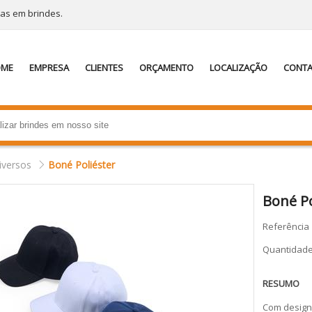
tas em brindes.
OME
EMPRESA
CLIENTES
ORÇAMENTO
LOCALIZAÇÃO
CONT
iversos
Boné Poliéster
Boné Po
Referência
Quantidad
RESUMO
Com design